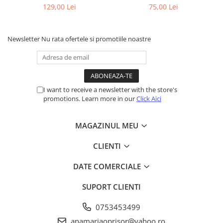
Handwriting pentru Copii
Painting
129,00 Lei
75,00 Lei
Newsletter
Nu rata ofertele si promotiile noastre
I want to receive a newsletter with the store's
promotions. Learn more in our
Click Aici
MAGAZINUL MEU
CLIENTI
DATE COMERCIALE
SUPORT CLIENTI
0753453499
anamariaoprisor@yahoo.ro