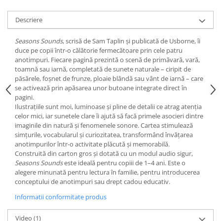
Descriere
Seasons Sounds
, scrisă de Sam Taplin și publicată de Usborne, îi
duce pe copii într-o călătorie fermecătoare prin cele patru
anotimpuri. Fiecare pagină prezintă o scenă de primăvară, vară,
toamnă sau iarnă, completată de sunete naturale – ciripit de
păsărele, foșnet de frunze, ploaie blândă sau vânt de iarnă – care
se activează prin apăsarea unor butoane integrate direct în
pagini.
Ilustrațiile sunt moi, luminoase și pline de detalii ce atrag atenția
celor mici, iar sunetele clare îi ajută să facă primele asocieri dintre
imaginile din natură și fenomenele sonore. Cartea stimulează
simțurile, vocabularul și curiozitatea, transformând învățarea
anotimpurilor într-o activitate plăcută și memorabilă.
Construită din carton gros și dotată cu un modul audio sigur,
Seasons Sounds
este ideală pentru copiii de 1–4 ani. Este o
alegere minunată pentru lectura în familie, pentru introducerea
conceptului de anotimpuri sau drept cadou educativ.
Informatii conformitate produs
Video
(1)