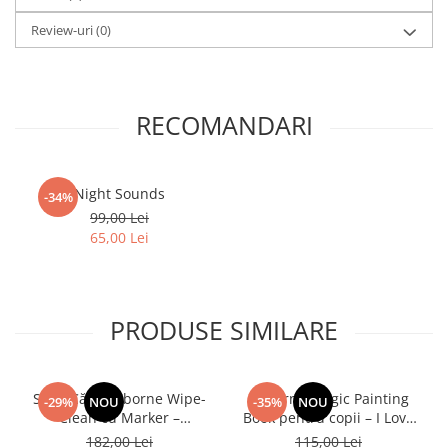
Review-uri
(0)
RECOMANDARI
Night Sounds
-34%
99,00 Lei
65,00 Lei
PRODUSE SIMILARE
Set 3 Cărți Usborne Wipe-
Usborne Magic Painting
-29%
NOU
-35%
NOU
Clean cu Marker –
Book pentru copii – I Love
Numbers, Words,
You Bunny / Easter Magic
182,00 Lei
115,00 Lei