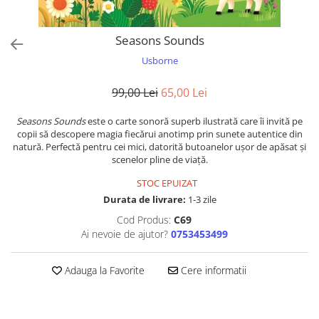
colorat cu apă
Puzzle
Seasons Sounds
Seturi carti Usborne
Usborne
99,00 Lei
65,00 Lei
Seasons Sounds
este o carte sonoră superb ilustrată care îi invită pe
copii să descopere magia fiecărui anotimp prin sunete autentice din
natură. Perfectă pentru cei mici, datorită butoanelor ușor de apăsat și
scenelor pline de viață.
STOC EPUIZAT
Durata de livrare:
1-3 zile
Cod Produs:
C69
Ai nevoie de ajutor?
0753453499
Adauga la Favorite
Cere informatii