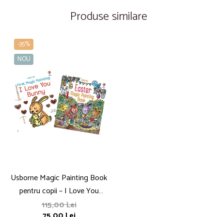
Produse similare
-35%
NOU
Usborne Magic Painting Book
pentru copii – I Love You
Bunny / Easter Magic
115,00 Lei
75,00 Lei