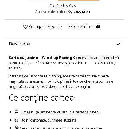
Cod Produs:
C76
Ai nevoie de ajutor?
0753453499
Adauga la Favorite
Cere informatii
Descriere
Carte cu jucărie – Wind-up Racing Cars
este o carte interactivă
pentru copii, care îmbină povestea și joaca într-un mod distractiv și
educativ.
Publicată de Usborne Publishing, această carte include o mini-
mașinuță cu mecanism „wind-up” (se întoarce cheița și pornește
singură), precum și piste desenate direct pe pagini.
Ce conține cartea:
🏁 O mașinuță rezistentă, cu arc (nu necesită baterii)
📖 Pagini cartonate, cu trasee ilustrate
🛣️ Circuite diferite pe care copilul poate lansa mașina