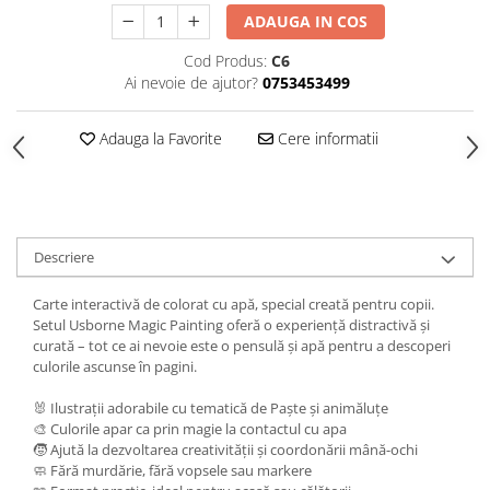
ADAUGA IN COS
Cod Produs:
C6
Ai nevoie de ajutor?
0753453499
Adauga la Favorite
Cere informatii
Descriere
Carte interactivă de colorat cu apă, special creată pentru copii.
Setul Usborne Magic Painting oferă o experiență distractivă și
curată – tot ce ai nevoie este o pensulă și apă pentru a descoperi
culorile ascunse în pagini.
🐰 Ilustrații adorabile cu tematică de Paște și animăluțe
🎨 Culorile apar ca prin magie la contactul cu apa
🧒 Ajută la dezvoltarea creativității și coordonării mână-ochi
🧼 Fără murdărie, fără vopsele sau markere