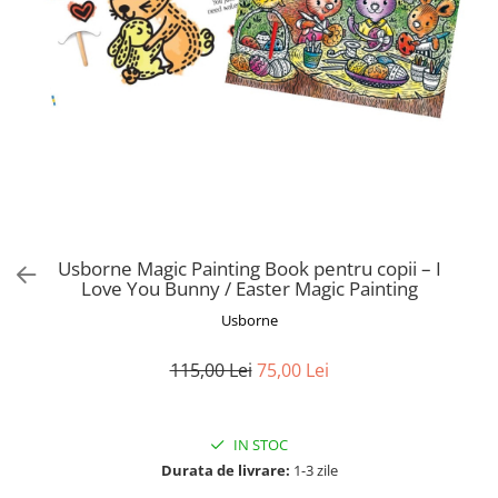
colorat cu apă
Puzzle
Seturi carti Usborne
Usborne Magic Painting Book pentru copii – I
Love You Bunny / Easter Magic Painting
Usborne
115,00 Lei
75,00 Lei
IN STOC
Durata de livrare:
1-3 zile