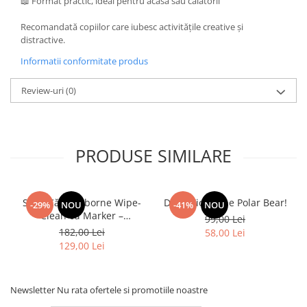
📖 Format practic, ideal pentru acasă sau călătorii
Recomandată copiilor care iubesc activitățile creative și
distractive.
Informatii conformitate produs
Review-uri
(0)
PRODUSE SIMILARE
Set 3 Cărți Usborne Wipe-
Don't Tickle the Polar Bear!
-29%
NOU
-41%
NOU
Clean cu Marker –
99,00 Lei
Numbers, Words,
182,00 Lei
58,00 Lei
Handwriting pentru Copii
129,00 Lei
Newsletter
Nu rata ofertele si promotiile noastre