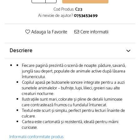
Cod Produs:
C23
Ai nevoie de ajutor?
0753453499
Adauga la Favorite
Cere informatii
Descriere
Fiecare pagină prezintă o scenă de noapte: pădure, savană,
junglă sau deșert, populate de animale active după lăsarea
întunericului.
Copilul apasă pe butoanele sonore integrate pentru a auzi
sunetele animalelor – bufnițe, lupi, lilieci, greieri sau alte
creaturi nocturne.
Ilustrațiile sunt mari, colorate și pline de detalii luminoase
care contrastează frumos cu fundalul întunecat.
Textul este scurt și simplu, perfect pentru lecturi înainte de
culcare.
Cartea este cartonată și rezistentă, ideală pentru mâini
curioase.
Informatii conformitate produs