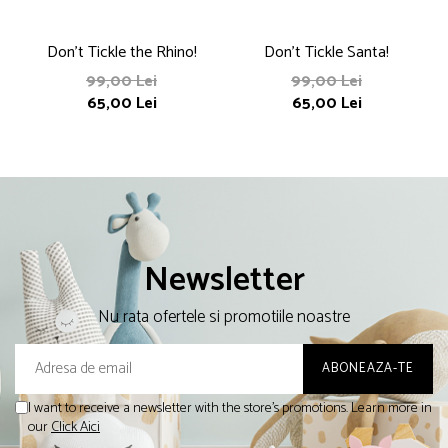
Don't Tickle the Rhino!
Don't Tickle Santa!
D
99,00 Lei
99,00 Lei
65,00 Lei
65,00 Lei
Newsletter
Nu rata ofertele si promotiile noastre
I want to receive a newsletter with the store's promotions. Learn more in
our
Click Aici