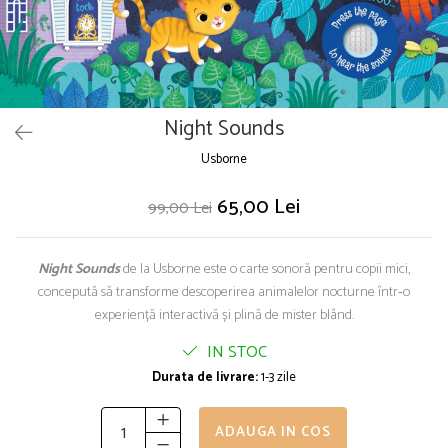
Puzzle
Seturi carti Usborne
Night Sounds
Usborne
65,00 Lei
99,00 Lei
Night Sounds
de la Usborne este o carte sonoră pentru copii mici,
concepută să transforme descoperirea animalelor nocturne într‑o
experiență interactivă și plină de mister blând.
IN STOC
Durata de livrare:
1-3 zile
ADAUGA IN COS