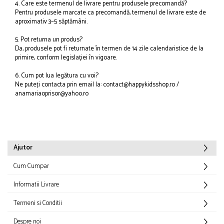
4. Care este termenul de livrare pentru produsele precomandă?
Puzzle
Pentru produsele marcate ca precomandă, termenul de livrare este de
aproximativ 3–5 săptămâni.
Seturi carti Usborne
5. Pot returna un produs?
Da, produsele pot fi returnate în termen de 14 zile calendaristice de la
primire, conform legislației în vigoare.
6. Cum pot lua legătura cu voi?
Ne puteți contacta prin email la:
contact@happykidsshop.ro
/
anamariaoprisor@yahoo.ro
Ajutor
Cum Cumpar
Informatii Livrare
Termeni si Conditii
Despre noi