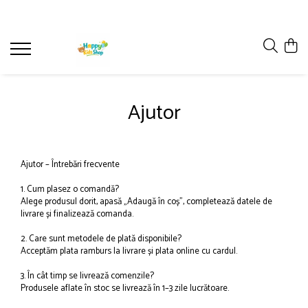
Papuci Barefoot Copii ⭐
CARTI CATEGORIE VARSTA
Carti Usborne
Cărți Editura Litera
HAINE COPII
Papuci Barefoot DD STEP
CARTI COPII 0 LUNI-1 AN+
Carti cu sunete
Carti Masha și Ursul
Haine Lana Merino
CARTI COPII 1-3 ANI+
Carti bebelusi
Carti My Little Pony pentru copii
Haine Lille Barn
Ajutor
CARTI COPII 3-5 ANI+
Carti cu clapete
Carti Patrula Catelusilor
CARTI COPII 5-7 ANI+
Carti cu jucarie
CARTI COPII 7ANI+
Carti cu lumini si sunete
Ajutor – Întrebări frecvente
Carti cu stickere
1. Cum plasez o comandă?
Carti de activitati
Alege produsul dorit, apasă „Adaugă în coș”, completează datele de
livrare și finalizează comanda.
Carti pop-up
2. Care sunt metodele de plată disponibile?
Cărți interactive cu slide pentru copii
Acceptăm plata ramburs la livrare și plata online cu cardul.
Cărți Usborne
3. În cât timp se livrează comenzile?
Magic Painting – Cărți magice de
Produsele aflate în stoc se livrează în 1–3 zile lucrătoare.
colorat cu apă