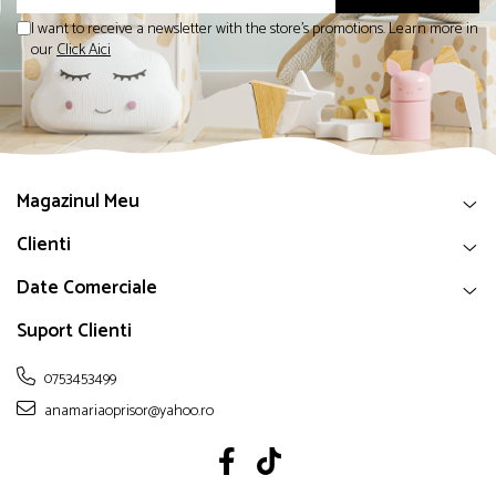
I want to receive a newsletter with the store's promotions. Learn more in
our
Click Aici
Magazinul Meu
Clienti
Date Comerciale
Suport Clienti
0753453499
anamariaoprisor@yahoo.ro