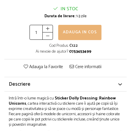
IN STOC
Durata de livrare:
1-3 zile
ADAUGA IN COS
Cod Produs:
C122
Ai nevoie de ajutor?
0753453499
Adauga la Favorite
Cere informatii
Descriere
Intră într-o lume magică cu
Sticker Dolly Dressing: Rainbow
Unicorns
, cartea interactivă cu stickere care îi ajută pe copii să își
exprime creativitatea și să se joace cu modă și personaje fantastice.
Fiecare pagină oferă modele de unicorni, accesorii și haine colorate
pe care copiii le pot potrivi cu stickerele incluse, creând ținute unice
și povestiri imaginative.