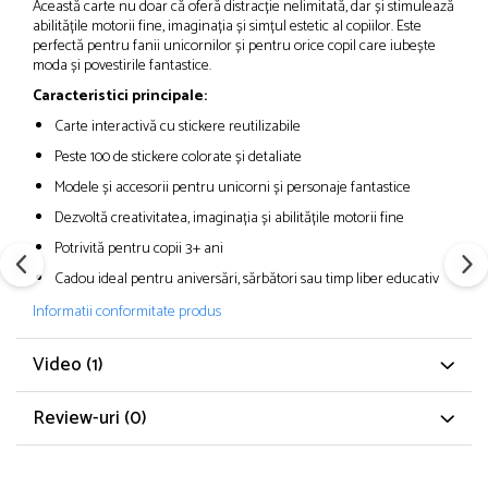
Această carte nu doar că oferă distracție nelimitată, dar și stimulează
abilitățile motorii fine, imaginația și simțul estetic al copiilor. Este
perfectă pentru fanii unicornilor și pentru orice copil care iubește
moda și povestirile fantastice.
Caracteristici principale:
Carte interactivă cu stickere reutilizabile
Peste 100 de stickere colorate și detaliate
Modele și accesorii pentru unicorni și personaje fantastice
Dezvoltă creativitatea, imaginația și abilitățile motorii fine
Potrivită pentru copii 3+ ani
Cadou ideal pentru aniversări, sărbători sau timp liber educativ
Informatii conformitate produs
Video
(1)
Review-uri
(0)