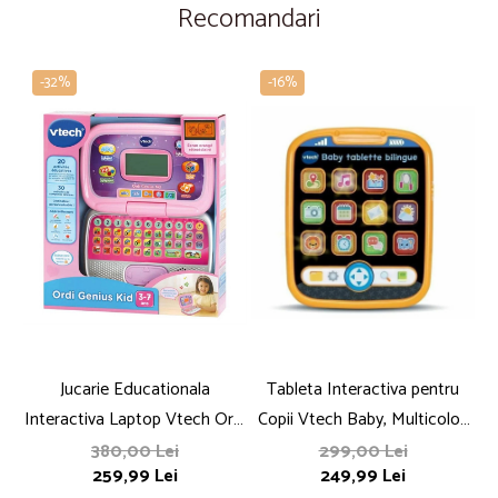
Recomandari
-32%
-16%
Jucarie Educationala
Tableta Interactiva pentru
V
Interactiva Laptop Vtech Ordi
Copii Vtech Baby, Multicolor,
C
Genius Kid Roz
Plastic
380,00 Lei
299,00 Lei
259,99 Lei
249,99 Lei