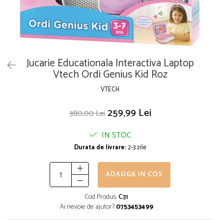
Puzzle
Seturi carti Usborne
Jucarie Educationala Interactiva Laptop
Vtech Ordi Genius Kid Roz
VTECH
259,99 Lei
380,00 Lei
IN STOC
Durata de livrare:
2-3 zile
ADAUGA IN COS
Cod Produs:
C31
Ai nevoie de ajutor?
0753453499