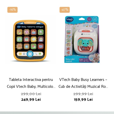
-16%
-47%
Tableta Interactiva pentru
VTech Baby Busy Learners –
Copii Vtech Baby, Multicolor,
Cub de Activități Muzical Roz
Plastic
(Franceză)
299,00 Lei
299,99 Lei
249,99 Lei
159,99 Lei