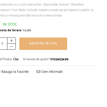
t educativ cu 3 cărți interactive „Step Inside Science” (Weather,
nosaurs, Your Body). Include clapete și explicații pe înțelesul copiilor 5+,
ntru o introducere distractivă în lumea științei.
IN STOC
rata de livrare:
1-3 zile
ADAUGA IN COS
d Produs:
C54
Ai nevoie de ajutor?
0753453499
Adauga la Favorite
Cere informatii