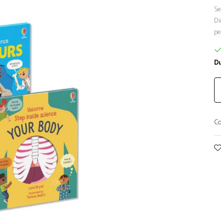
Se
Di
pe
Du
Co