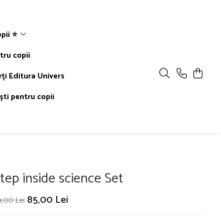
pii ⭐
tru copii
rți Editura Univers
ti pentru copii
tep inside science Set
85,00 Lei
9,00 Lei