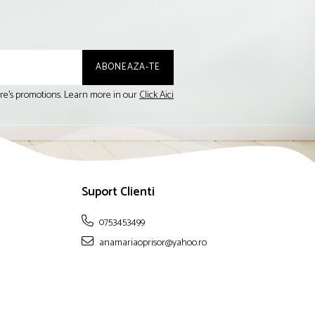
tore's promotions. Learn more in our
Click Aici
Suport Clienti
0753453499
anamariaoprisor@yahoo.ro