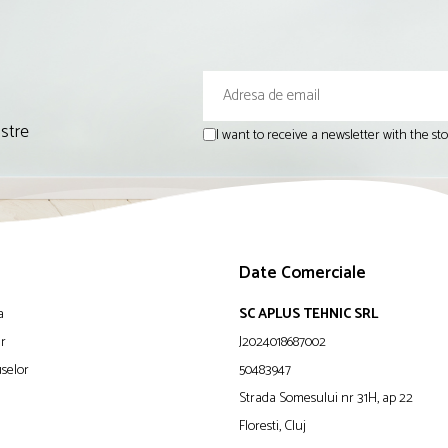
astre
I want to receive a newsletter with the s
Date Comerciale
a
SC APLUS TEHNIC SRL
ur
J2024018687002
selor
50483947
Strada Somesului nr 31H, ap 22
Floresti, Cluj