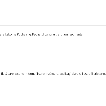
e la
Usborne Publishing
. Pachetul conține trei titluri fascinante:
-flap) care ascund informații surprinzătoare, explicații clare și ilustrații prieteno