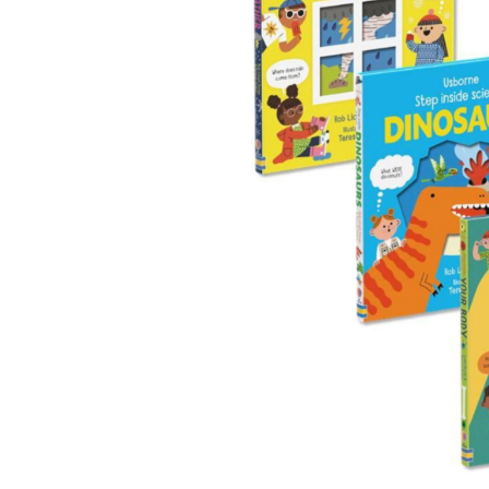
Puzzle
Seturi carti Usborne