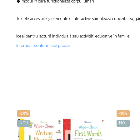
🫀 modul în care funcționează corpul uman
Textele accesibile și elementele interactive stimulează curiozitatea, g
Ideal pentru lectură individuală sau activități educative în familie.
Informatii conformitate produs
-29%
-35%
NOU
NOU