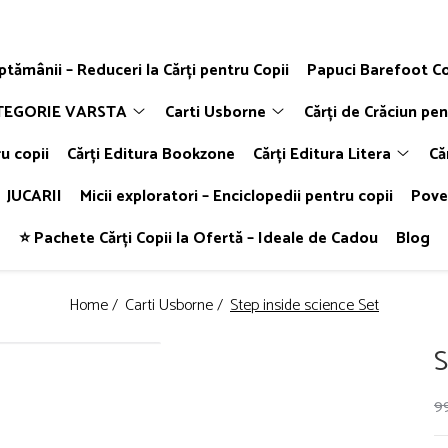
ăptămânii – Reduceri la Cărți pentru Copii
Papuci Barefoot Co
TEGORIE VARSTA
Carti Usborne
Cărți de Crăciun pen
u copii
Cărți Editura Bookzone
Cărți Editura Litera
Că
JUCARII
Micii exploratori – Enciclopedii pentru copii
Poveș
⭐ Pachete Cărți Copii la Ofertă – Ideale de Cadou
Blog
Home /
Carti Usborne /
Step inside science Set
S
9