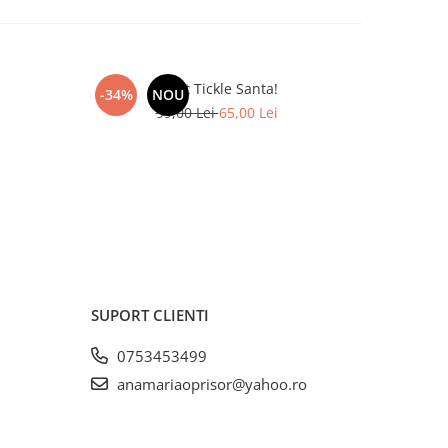
Don't Tickle Santa!
Don'
-34%
NOU
-41%
99,00 Lei
65,00 Lei
SUPORT CLIENTI
0753453499
anamariaoprisor@yahoo.ro