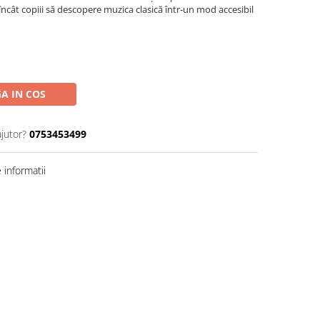
încât copiii să descopere muzica clasică într‑un mod accesibil
A IN COS
ajutor?
0753453499
informatii