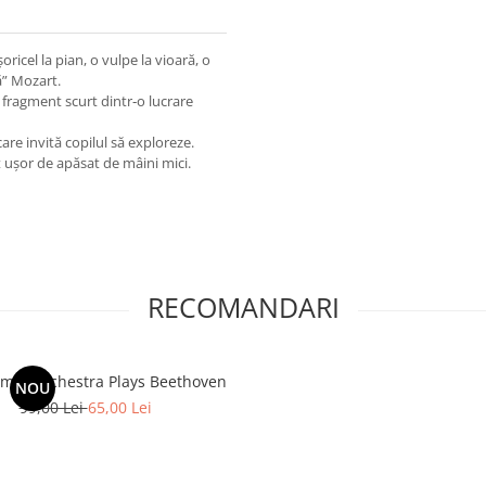
icel la pian, o vulpe la vioară, o
ă” Mozart.
fragment scurt dintr‑o lucrare
 care invită copilul să exploreze.
 ușor de apăsat de mâini mici.
RECOMANDARI
mal Orchestra Plays Beethoven
NOU
99,00 Lei
65,00 Lei