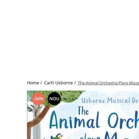
colorat cu apă
Puzzle
Seturi carti Usborne
Home /
Carti Usborne /
The Animal Orchestra Plays Moza
-34%
NOU