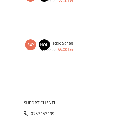
99,00 Lei
65,00 Lei
Don't Tickle Santa!
Don'
-34%
NOU
-41%
99,00 Lei
65,00 Lei
SUPORT CLIENTI
0753453499