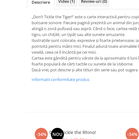
Video
(1)
Review-uri
(0)
Descriere
„Don’t Tickle the Tiger!” este o carte interactivă pentru copii
butoane sonore. Fiecare pagină prezintă un animal din junglă
atingă o zonă pufoasă sau aspră. Când o face, cartea redă 
tigru, un chițăit, un țipăt sau alte sunete amuzante.
Ilustrațiile sunt colorate, expresive și foarte prietenoase, i
potrivită pentru mâini mici. Finalul adună toate animalele
veselă, ceea ce îi încântă pe cei mici.
Cartea este gândită pentru vârste de la aproximativ 6 luni în
foarte populară de cărți tactile cu sunete de la Usborne.
Dacă vrei, pot descrie și alte titluri din serie sau pot sugera
Informatii conformitate produs
Don't Tickle the Rhino!
-34%
NOU
-34%