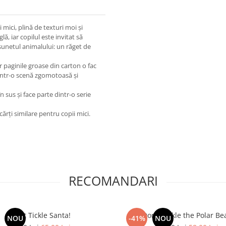
 mici, plină de texturi moi și
, iar copilul este invitat să
sunetul animalului: un răget de
ar paginile groase din carton o fac
 într-o scenă zgomotoasă și
 sus și face parte dintr-o serie
 cărți similare pentru copii mici.
RECOMANDARI
Don't Tickle Santa!
Don't Tickle the Polar Be
NOU
-41%
NOU