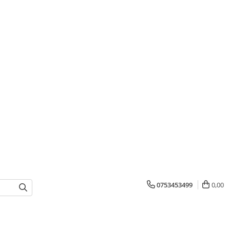
0753453499
0,00