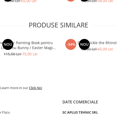
99,00 Lei
65,00 Lei
99,00 Lei
58,00 Lei
PRODUSE SIMILARE
e Magic Painting Book pentru
Don't Tickle the Rhino!
NOU
-34%
NOU
 I Love You Bunny / Easter Magic
99,00 Lei
65,00 Lei
Painting
115,00 Lei
75,00 Lei
. Learn more in our
Click Aici
DATE COMERCIALE
 Plata
SC APLUS TEHNIC SRL