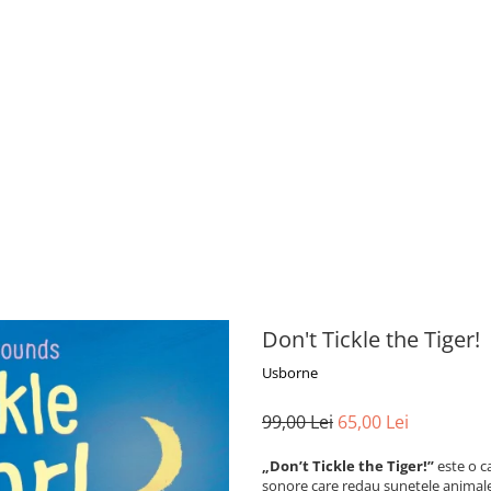
Don't Tickle the Tiger!
Usborne
99,00 Lei
65,00 Lei
„Don’t Tickle the Tiger!”
este o ca
sonore care redau sunetele animale