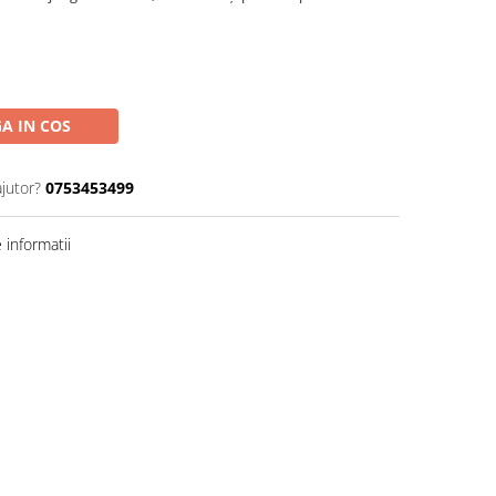
A IN COS
ajutor?
0753453499
informatii