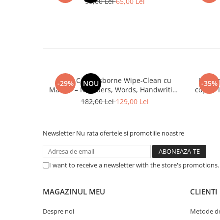
99,00 Lei
65,00 Lei
Set 3 Cărți Usborne Wipe-Clean cu
Usborn
-29%
NOU
-35%
Marker – Numbers, Words, Handwriting
copii –
pentru Copii
182,00 Lei
129,00 Lei
Newsletter
Nu rata ofertele si promotiile noastre
I want to receive a newsletter with the store's promotions
MAGAZINUL MEU
CLIENTI
Despre noi
Metode de