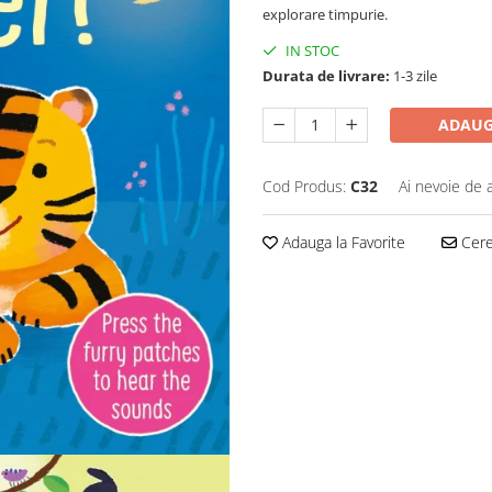
explorare timpurie.
IN STOC
Durata de livrare:
1-3 zile
ADAUG
Cod Produs:
C32
Ai nevoie de 
Adauga la Favorite
Cere 