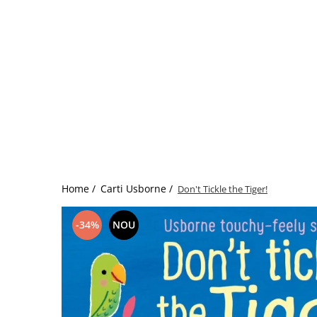
colorat cu apă
Puzzle
Seturi carti Usborne
Home /
Carti Usborne /
Don't Tickle the Tiger!
-34%
NOU