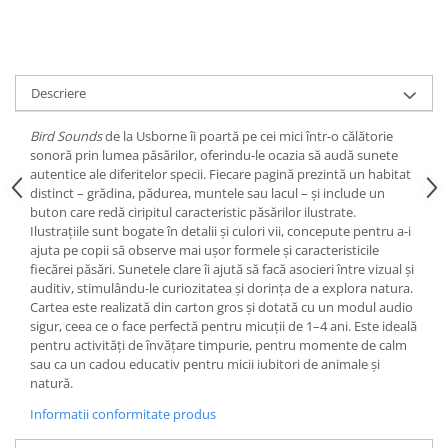
Descriere
Bird Sounds
de la Usborne îi poartă pe cei mici într-o călătorie
sonoră prin lumea păsărilor, oferindu-le ocazia să audă sunete
autentice ale diferitelor specii. Fiecare pagină prezintă un habitat
distinct – grădina, pădurea, muntele sau lacul – și include un
buton care redă ciripitul caracteristic păsărilor ilustrate.
Ilustrațiile sunt bogate în detalii și culori vii, concepute pentru a-i
ajuta pe copii să observe mai ușor formele și caracteristicile
fiecărei păsări. Sunetele clare îi ajută să facă asocieri între vizual și
auditiv, stimulându-le curiozitatea și dorința de a explora natura.
Cartea este realizată din carton gros și dotată cu un modul audio
sigur, ceea ce o face perfectă pentru micuții de 1–4 ani. Este ideală
pentru activități de învățare timpurie, pentru momente de calm
sau ca un cadou educativ pentru micii iubitori de animale și
natură.
Informatii conformitate produs