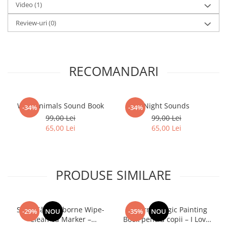
Video
(1)
Review-uri
(0)
RECOMANDARI
Wild Animals Sound Book
Night Sounds
-34%
-34%
99,00 Lei
99,00 Lei
65,00 Lei
65,00 Lei
PRODUSE SIMILARE
Set 3 Cărți Usborne Wipe-
Usborne Magic Painting
-29%
NOU
-35%
NOU
Clean cu Marker –
Book pentru copii – I Love