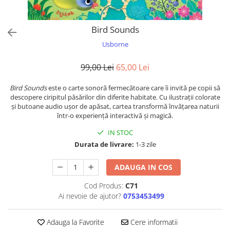
colorat cu apă
Puzzle
Bird Sounds
Seturi carti Usborne
Usborne
99,00 Lei
65,00 Lei
Bird Sounds
este o carte sonoră fermecătoare care îi invită pe copii să
descopere ciripitul păsărilor din diferite habitate. Cu ilustrații colorate
și butoane audio ușor de apăsat, cartea transformă învățarea naturii
într-o experiență interactivă și magică.
IN STOC
Durata de livrare:
1-3 zile
ADAUGA IN COS
Cod Produs:
C71
Ai nevoie de ajutor?
0753453499
Adauga la Favorite
Cere informatii