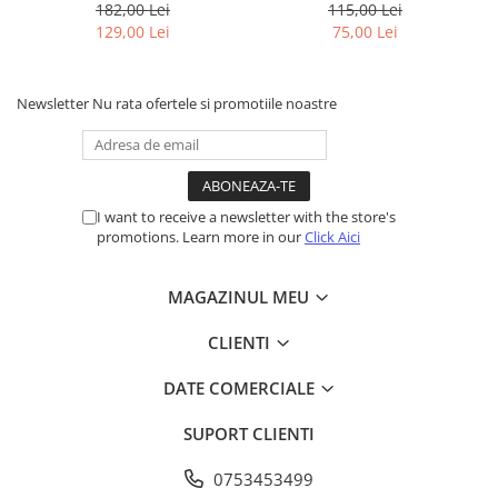
Numbers, Words,
You Bunny / Easter Magic
182,00 Lei
115,00 Lei
Handwriting pentru Copii
Painting
129,00 Lei
75,00 Lei
Newsletter
Nu rata ofertele si promotiile noastre
I want to receive a newsletter with the store's
promotions. Learn more in our
Click Aici
MAGAZINUL MEU
CLIENTI
DATE COMERCIALE
SUPORT CLIENTI
0753453499