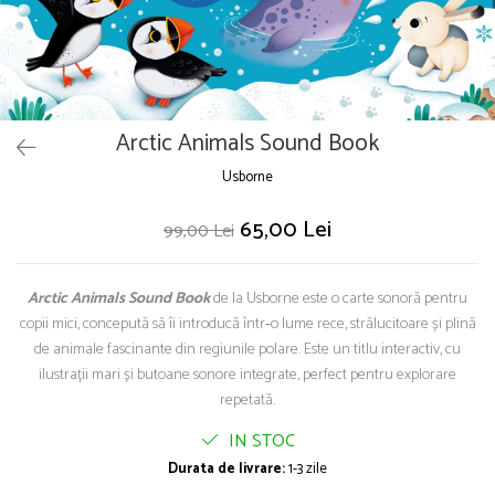
Puzzle
Seturi carti Usborne
Arctic Animals Sound Book
Usborne
65,00 Lei
99,00 Lei
Arctic Animals Sound Book
de la Usborne este o carte sonoră pentru
copii mici, concepută să îi introducă într‑o lume rece, strălucitoare și plină
de animale fascinante din regiunile polare. Este un titlu interactiv, cu
ilustrații mari și butoane sonore integrate, perfect pentru explorare
repetată.
IN STOC
Durata de livrare:
1-3 zile