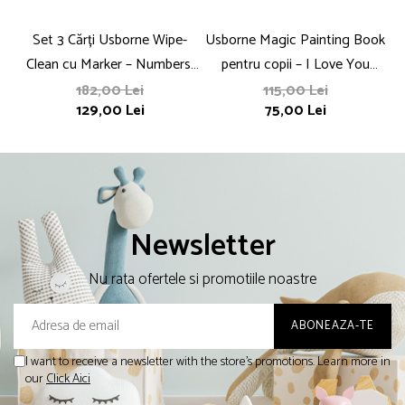
Set 3 Cărți Usborne Wipe-
Usborne Magic Painting Book
Clean cu Marker – Numbers,
pentru copii – I Love You
Words, Handwriting pentru
Bunny / Easter Magic
182,00 Lei
115,00 Lei
129,00 Lei
75,00 Lei
Copii
Painting
Newsletter
Nu rata ofertele si promotiile noastre
I want to receive a newsletter with the store's promotions. Learn more in
our
Click Aici