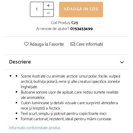
ADAUGA IN COS
Cod Produs:
C25
Ai nevoie de ajutor?
0753453499
Adauga la Favorite
Cere informatii
Descriere
Scene ilustrate cu animale arctice: ursul polar, focile, vulpea
arctică, bufnița polară, renii și alte creaturi specifice zonelor
înghețate.
Butoane sonore ușor de apăsat, care redau sunete realiste
ale animalelor.
Culori luminoase și detalii vizuale care surprind atmosfera
rece și liniștită a Arcticii.
Text scurt, simplu și potrivit pentru copiii foarte mici.
Format cartonat, rezistent, ideal pentru mâini curioase.
Informatii conformitate produs