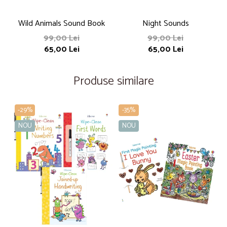
Wild Animals Sound Book
Night Sounds
T
99,00 Lei
99,00 Lei
65,00 Lei
65,00 Lei
Produse similare
-29%
-35%
NOU
NOU