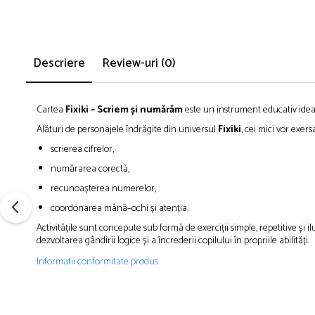
Descriere
Review-uri
(0)
Cartea
Fixiki – Scriem și numărăm
este un instrument educativ ideal 
Alături de personajele îndrăgite din universul
Fixiki
, cei mici vor exersa
scrierea cifrelor,
numărarea corectă,
recunoașterea numerelor,
coordonarea mână–ochi și atenția.
Activitățile sunt concepute sub formă de exerciții simple, repetitive și 
dezvoltarea gândirii logice și a încrederii copilului în propriile abilități.
Informatii conformitate produs