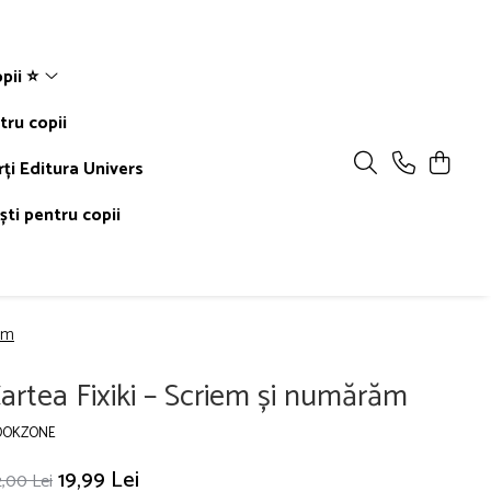
pii ⭐
tru copii
rți Editura Univers
ti pentru copii
ăm
artea Fixiki – Scriem și numărăm
OOKZONE
19,99 Lei
,00 Lei