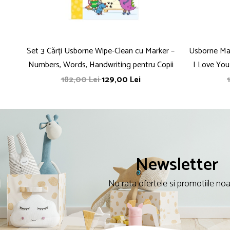
Set 3 Cărți Usborne Wipe-Clean cu Marker –
Usborne Mag
Numbers, Words, Handwriting pentru Copii
I Love You
182,00 Lei
129,00 Lei
Newsletter
Nu rata ofertele si promotiile no