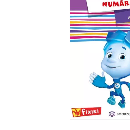
Puzzle
Seturi carti Usborne