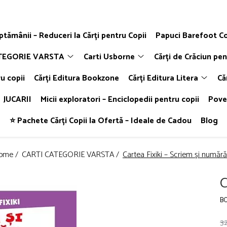
ăptămânii – Reduceri la Cărți pentru Copii
Papuci Barefoot Co
TEGORIE VARSTA
Carti Usborne
Cărți de Crăciun pen
u copii
Cărți Editura Bookzone
Cărți Editura Litera
Că
JUCARII
Micii exploratori – Enciclopedii pentru copii
Poveș
⭐ Pachete Cărți Copii la Ofertă – Ideale de Cadou
Blog
ome /
CARTI CATEGORIE VARSTA /
Cartea Fixiki – Scriem și număr
C
B
32