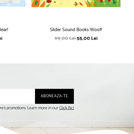
Bear!
Slider Sound Books Woof!
T
ei
99,00 Lei
55,00 Lei
tore's promotions. Learn more in our
Click Aici