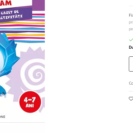
Fi
pr
pe
Du
Co