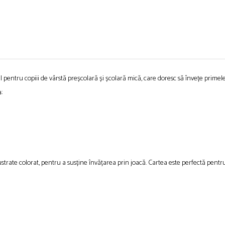
pentru copiii de vârstă preșcolară și școlară mică, care doresc să învețe primele
:
ilustrate colorat, pentru a susține învățarea prin joacă. Cartea este perfectă pent