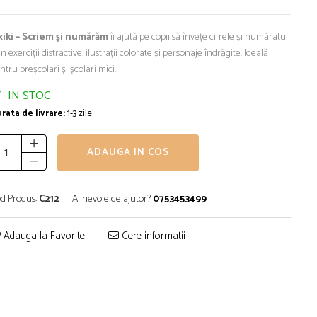
xiki – Scriem și numărăm
îi ajută pe copii să învețe cifrele și număratul
in exerciții distractive, ilustrații colorate și personaje îndrăgite. Ideală
ntru preșcolari și școlari mici.
IN STOC
rata de livrare:
1-3 zile
ADAUGA IN COS
d Produs:
C212
Ai nevoie de ajutor?
0753453499
Adauga la Favorite
Cere informatii