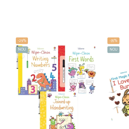
-29%
-35%
NOU
NOU