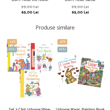
99,00 Lei
99,00 Lei
65,00 Lei
65,00 Lei
Produse similare
-29%
-35%
NOU
NOU
Set 3 Cărți Usborne Wipe-
Usborne Magic Painting Book