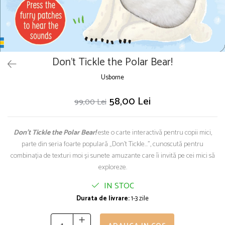
Puzzle
Seturi carti Usborne
Don't Tickle the Polar Bear!
Usborne
58,00 Lei
99,00 Lei
Don't Tickle the Polar Bear!
este o carte interactivă pentru copii mici,
parte din seria foarte populară „Don’t Tickle…”, cunoscută pentru
combinația de texturi moi și sunete amuzante care îi invită pe cei mici să
exploreze.
IN STOC
Durata de livrare:
1-3 zile