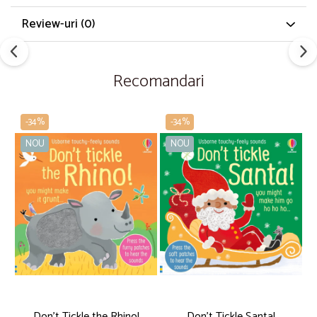
Review-uri
(0)
Recomandari
-34%
-34%
NOU
NOU
Don't Tickle the Rhino!
Don't Tickle Santa!