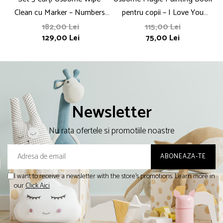
Clean cu Marker – Numbers,
pentru copii – I Love You
Words, Handwriting pentru
Bunny / Easter Magic
182,00 Lei
115,00 Lei
129,00 Lei
75,00 Lei
Copii
Painting
Newsletter
Nu rata ofertele si promotiile noastre
I want to receive a newsletter with the store's promotions. Learn more in
our
Click Aici