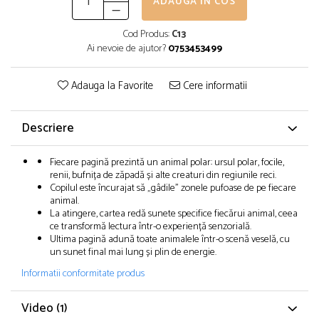
ADAUGA IN COS
Cod Produs:
C13
Ai nevoie de ajutor?
0753453499
Adauga la Favorite
Cere informatii
Descriere
Fiecare pagină prezintă un animal polar: ursul polar, focile,
renii, bufnița de zăpadă și alte creaturi din regiunile reci.
Copilul este încurajat să „gâdile” zonele pufoase de pe fiecare
animal.
La atingere, cartea redă sunete specifice fiecărui animal, ceea
ce transformă lectura într-o experiență senzorială.
Ultima pagină adună toate animalele într-o scenă veselă, cu
un sunet final mai lung și plin de energie.
Informatii conformitate produs
Video
(1)