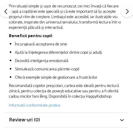
Prin situații simple și ușor de recunoscut, cei mici învață că fiecare
etapă a copilăriei este specială și că este important să își accepte
propriul ritm de creștere. Limbajul este accesibil, iar ilustrațiile viu
colorate, inspirate din universul serialului, transformă lectura într-o
experiență plăcută și interactivă.
Beneficii pentru copil:
Încurajează acceptarea de sine
Ajută la înțelegerea diferențelor dintre copii și adulți
Dezvoltă inteligența emoțională
Stimulează comunicarea părinte–copil
Oferă exemple simple de gestionare a frustrărilor
Recomandată copiilor preșcolari, cartea este ideală pentru lectură
zilnică, pentru colecția de povești educative sau pentru a fi oferită
cadou micilor fani Bing. Disponibilă în colecția HappyKidsshop.
Informatii conformitate produs
Review-uri
(0)