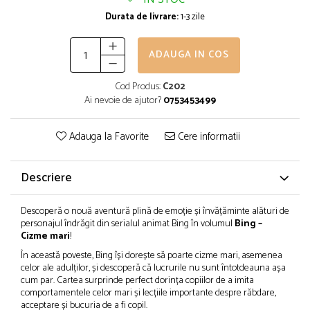
Durata de livrare:
1-3 zile
ADAUGA IN COS
Cod Produs:
C202
Ai nevoie de ajutor?
0753453499
Adauga la Favorite
Cere informatii
Descriere
Descoperă o nouă aventură plină de emoție și învățăminte alături de
personajul îndrăgit din serialul animat Bing în volumul
Bing –
Cizme mari
!
În această poveste, Bing își dorește să poarte cizme mari, asemenea
celor ale adulților, și descoperă că lucrurile nu sunt întotdeauna așa
cum par. Cartea surprinde perfect dorința copiilor de a imita
comportamentele celor mari și lecțiile importante despre răbdare,
acceptare și bucuria de a fi copil.