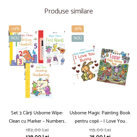
Produse similare
-29%
-35%
NOU
NOU
Set 3 Cărți Usborne Wipe-
Usborne Magic Painting Book
D
Clean cu Marker – Numbers,
pentru copii – I Love You
Words, Handwriting pentru
Bunny / Easter Magic
182,00 Lei
115,00 Lei
129,00 Lei
75,00 Lei