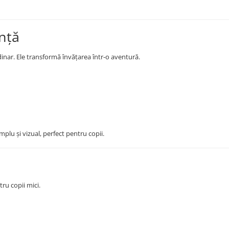
ință
dinar. Ele transformă învățarea într-o aventură.
plu și vizual, perfect pentru copii.
tru copii mici.