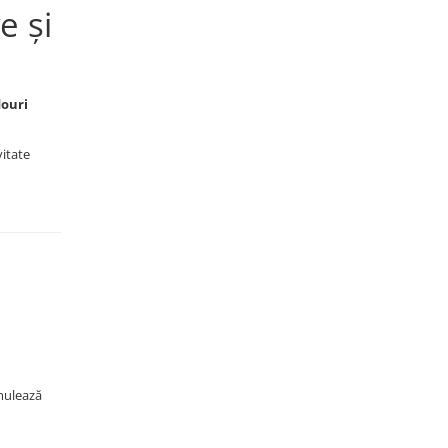
e și
ouri
vitate
imulează