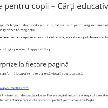
 pentru copii – Cărți educativ
i. Pe lângă ouăle colorate și dulciuri, tot mai mulți părinți aleg să ofere
cad
să își dezvolte imaginația.
active pentru copii
. Acestea sunt distractive, educative și pot deveni o acti
e poți găsi pe site-ul HappyKidsShop.
rprize la fiecare pagină
 transformă lectura într-o experiență vizuală spectaculoasă.
-up-butterflies.html
rații tridimensionale spectaculoase. Fiecare pagină ascunde o surpriză care st
i de peste 3 ani și reprezintă un cadou perfect pentru coșul de Paște.