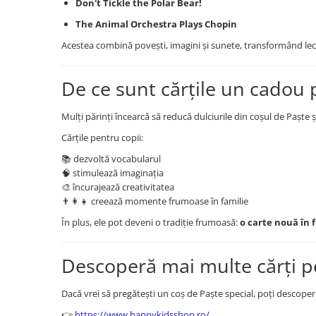
Don't Tickle the Polar Bear!
The Animal Orchestra Plays Chopin
Acestea combină povești, imagini și sunete, transformând lec
De ce sunt cărțile un cadou 
Mulți părinți încearcă să reducă dulciurile din coșul de Paște ș
Cărțile pentru copii:
📚 dezvoltă vocabularul
🧠 stimulează imaginația
🎨 încurajează creativitatea
👨‍👩‍👧 creează momente frumoase în familie
În plus, ele pot deveni o tradiție frumoasă:
o carte nouă în 
Descoperă mai multe cărți p
Dacă vrei să pregătești un coș de Paște special, poți descoperi 
👉
https://www.happykidsshop.ro/