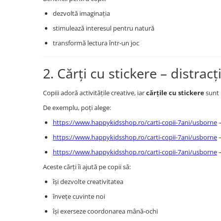
dezvoltă imaginația
stimulează interesul pentru natură
transformă lectura într-un joc
2. Cărți cu stickere – distracț
Copiii adoră activitățile creative, iar
cărțile cu stickere
sunt i
De exemplu, poți alege:
https://www.happykidsshop.ro/carti-copii-7ani/usborne
https://www.happykidsshop.ro/carti-copii-7ani/usborne
https://www.happykidsshop.ro/carti-copii-7ani/usborne
Aceste cărți îi ajută pe copii să:
își dezvolte creativitatea
învețe cuvinte noi
își exerseze coordonarea mână-ochi