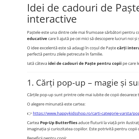
Idei de cadouri de Paște
interactive
Paștele este una dintre cele mai frumoase sărbători pentru copi
educative
care îi ajută pe cei mici să descopere lucruri noi și 
O idee excelentă este să adaugi în coșul de Paște
cărți inter
perfectă pentru zilele petrecute în familie.
Iată câteva
idei de cadouri de Paște pentru copii
pe care l
1. Cărți pop-up – magie și su
Cărțile pop-up sunt printre cele mai iubite de copii deoarece
O alegere minunată este cartea:
👉
https://www.happykidsshop.ro/carti-categorie-varsta/pop
Cartea
Pop-Up Butterflies
aduce fluturii la viață prin ilust
imaginația și curiozitatea copiilor. Este potrivită pentru copi
Beneficii pentru copii: