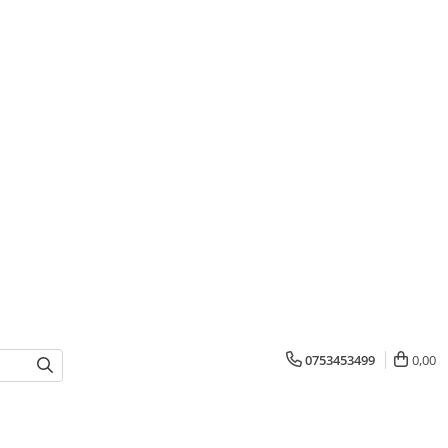
0753453499
0,00