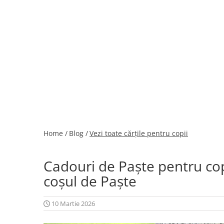
colorat cu apă
Puzzle
Seturi carti Usborne
Home /
Blog /
Vezi toate cărțile pentru copii
Cadouri de Paște pentru cop
coșul de Paște
10 Martie 2026