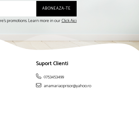
tore's promotions. Learn more in our
Click Aici
Suport Clienti
0753453499
anamariaoprisor@yahoo.ro