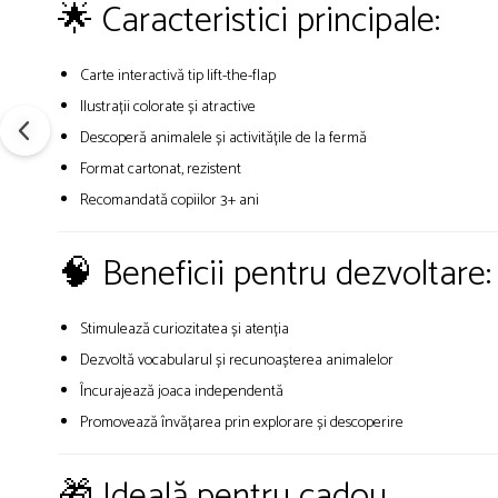
🌟 Caracteristici principale:
Carte interactivă tip lift-the-flap
Ilustrații colorate și atractive
Descoperă animalele și activitățile de la fermă
Format cartonat, rezistent
Recomandată copiilor 3+ ani
🧠 Beneficii pentru dezvoltare:
Stimulează curiozitatea și atenția
Dezvoltă vocabularul și recunoașterea animalelor
Încurajează joaca independentă
Promovează învățarea prin explorare și descoperire
🎁 Ideală pentru cadou