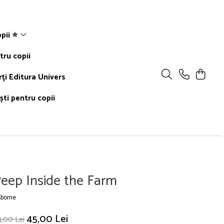
pii ⭐
tru copii
rți Editura Univers
ti pentru copii
eep Inside the Farm
borne
45,00 Lei
,00 Lei