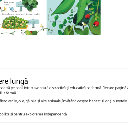
ere lungă
 îi poartă pe copii într-o aventură distractivă și educativă pe fermă. Fiecare pagin
ii la fermă.
ăiesc vacile, oile, găinile și alte animale, învățând despre habitatul lor și sunetele 
copiilor și pentru explorarea independentă.