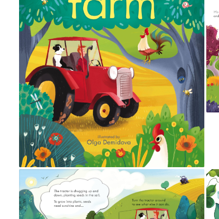
Puzzle
Seturi carti Usborne