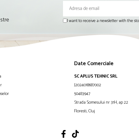
astre
I want to receive a newsletter with the s
Date Comerciale
a
SC APLUS TEHNIC SRL
ur
J2024018687002
selor
50483947
Strada Somesului nr 31H, ap 22
Floresti, Cluj