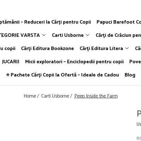
ăptămânii – Reduceri la Cărți pentru Copii
Papuci Barefoot Co
TEGORIE VARSTA
Carti Usborne
Cărți de Crăciun pen
u copii
Cărți Editura Bookzone
Cărți Editura Litera
Că
JUCARII
Micii exploratori – Enciclopedii pentru copii
Poveș
⭐ Pachete Cărți Copii la Ofertă – Ideale de Cadou
Blog
Home /
Carti Usborne /
Peep Inside the Farm
P
Us
63