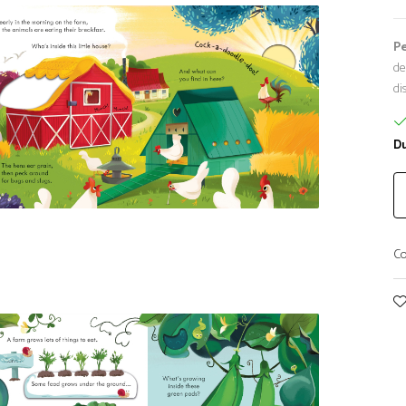
P
de
di
Du
Co