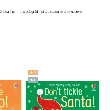
vă. Ideală pentru acasă, grădiniță sau cadou de zi de naștere.
-34%
-
NOU
N