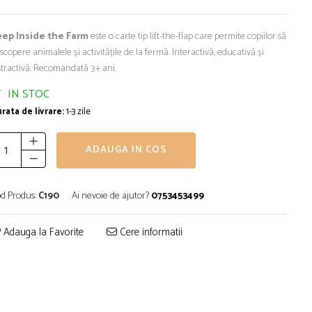
eep Inside the Farm
este o carte tip lift-the-flap care permite copiilor să
scopere animalele și activitățile de la fermă. Interactivă, educativă și
stractivă. Recomandată 3+ ani.
IN STOC
rata de livrare:
1-3 zile
ADAUGA IN COS
d Produs:
C190
Ai nevoie de ajutor?
0753453499
Adauga la Favorite
Cere informatii