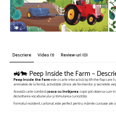
Descriere
Video
(1)
Review-uri
(0)
🚜🐄 Peep Inside the Farm – Descri
Peep Inside the Farm
este o carte interactivă tip lift-the-flap care
animalele de la fermă, activitățile zilnice ale fermierilor și secretele vieț
Această carte combină
joaca cu învățarea
: copiii pot observa cum tr
dezvoltarea vocabularului și stimularea curiozității.
Formatul rezistent, cartonat, este perfect pentru mâinile curioase ale 