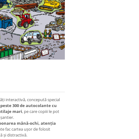
tăți interactivă, concepută special
e
peste 300 de autocolante cu
tilaje mari
, pe care copiii le pot
 șantier.
oonarea mână‑ochi, atenția
nte fac cartea ușor de folosit
 și distractivă.