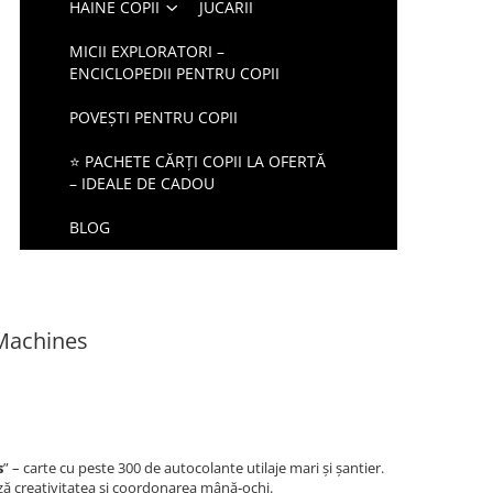
HAINE COPII
JUCARII
MICII EXPLORATORI –
ENCICLOPEDII PENTRU COPII
POVEȘTI PENTRU COPII
⭐ PACHETE CĂRȚI COPII LA OFERTĂ
– IDEALE DE CADOU
BLOG
 Machines
s
” – carte cu peste 300 de autocolante utilaje mari și șantier.
ază creativitatea și coordonarea mână‑ochi.