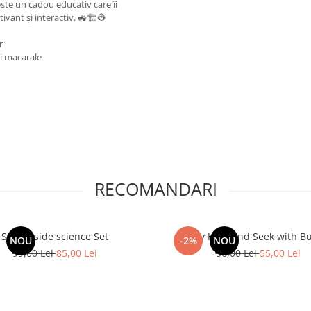
ste un cadou educativ care îi
ivant și interactiv. 🚜🏗️👷
r
și macarale
RECOMANDARI
Step inside science Set
Play Hide and Seek with B
NOU
-2%
NOU
99,00 Lei
85,00 Lei
56,00 Lei
55,00 Lei