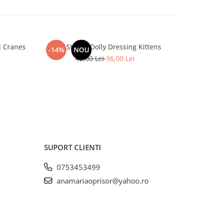
nd Cranes
Little Sticker Dolly Dressing Kittens
Lit
-14%
NOU
-14%
42,00 Lei
36,00 Lei
SUPORT CLIENTI
0753453499
anamariaoprisor@yahoo.ro