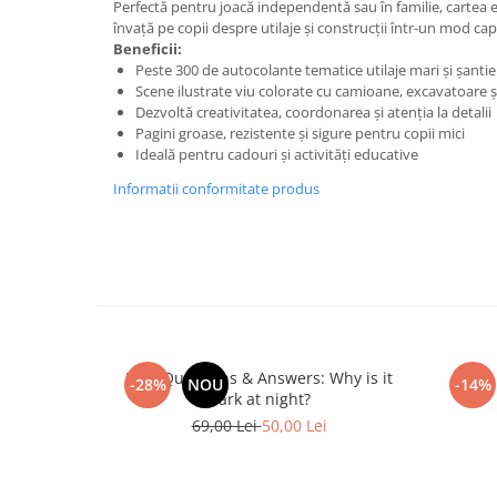
Perfectă pentru joacă independentă sau în familie, cartea e
învață pe copii despre utilaje și construcții într-un mod capt
Beneficii:
Peste 300 de autocolante tematice utilaje mari și șantie
Scene ilustrate viu colorate cu camioane, excavatoare 
Dezvoltă creativitatea, coordonarea și atenția la detalii
Pagini groase, rezistente și sigure pentru copii mici
Ideală pentru cadouri și activități educative
Informatii conformitate produs
First Questions & Answers: Why is it
-28%
NOU
-14%
dark at night?
69,00 Lei
50,00 Lei