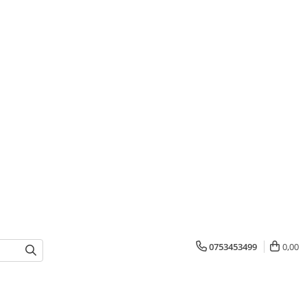
0753453499
0,00