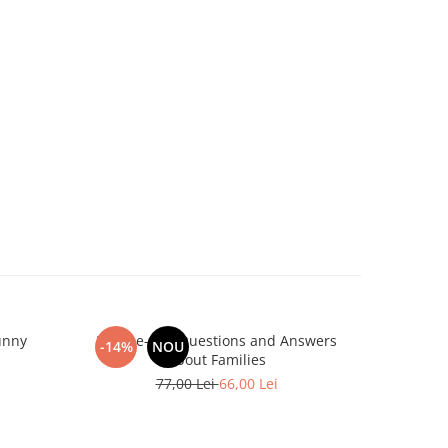
unny
Lift-the-flap Questions and Answers
Pl
-14%
NOU
-22%
about Families
77,00 Lei
66,00 Lei