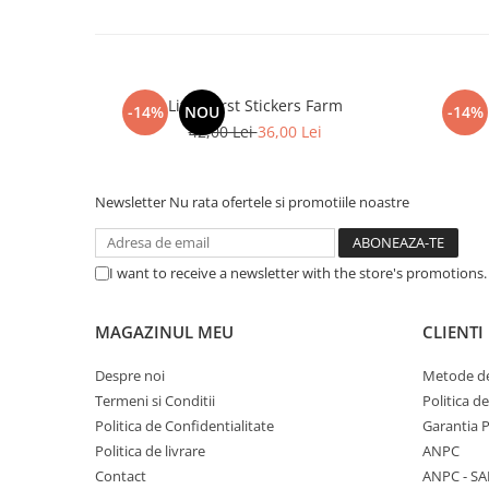
Little First Stickers Farm
-14%
NOU
-14%
42,00 Lei
36,00 Lei
Newsletter
Nu rata ofertele si promotiile noastre
I want to receive a newsletter with the store's promotions
MAGAZINUL MEU
CLIENTI
Despre noi
Metode de
Termeni si Conditii
Politica d
Politica de Confidentialitate
Garantia 
Politica de livrare
ANPC
Contact
ANPC - SA