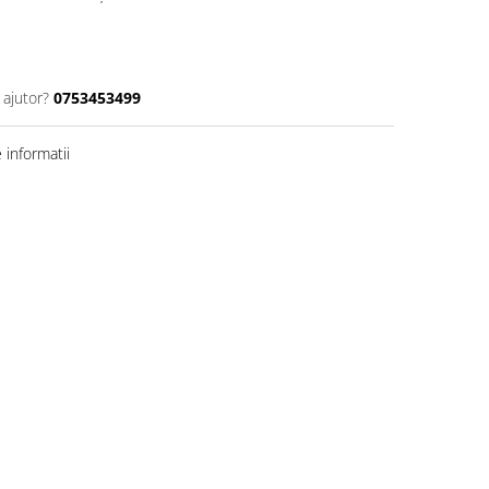
 ajutor?
0753453499
informatii