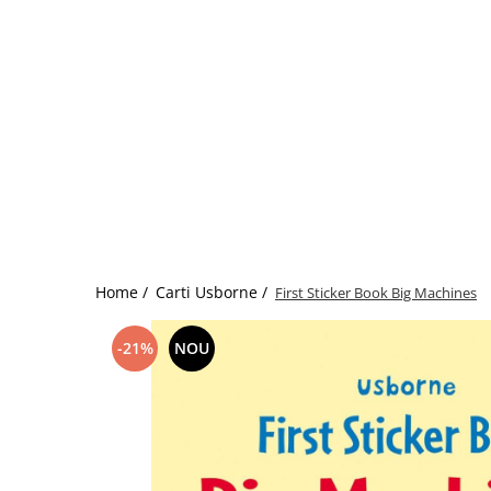
colorat cu apă
Puzzle
Seturi carti Usborne
Home /
Carti Usborne /
First Sticker Book Big Machines
-21%
NOU