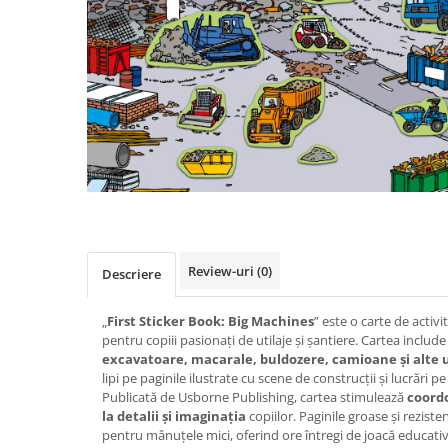
Review-uri
(0)
Descriere
„
First Sticker Book: Big Machines
” este o carte de activi
pentru copiii pasionați de utilaje și șantiere. Cartea includ
excavatoare, macarale, buldozere, camioane și alte u
lipi pe paginile ilustrate cu scene de construcții și lucrări pe
Publicată de Usborne Publishing, cartea stimulează
coord
la detalii și imaginația
copiilor. Paginile groase și reziste
pentru mânuțele mici, oferind ore întregi de joacă educativă