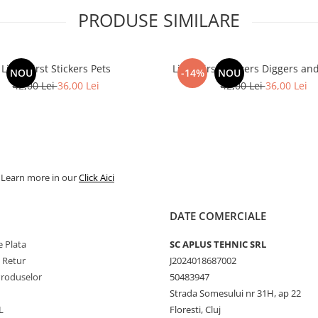
PRODUSE SIMILARE
Little First Stickers Pets
Little First Stickers Diggers a
NOU
-14%
NOU
42,00 Lei
36,00 Lei
42,00 Lei
36,00 Lei
. Learn more in our
Click Aici
DATE COMERCIALE
 Plata
SC APLUS TEHNIC SRL
e Retur
J2024018687002
Produselor
50483947
Strada Somesului nr 31H, ap 22
L
Floresti, Cluj