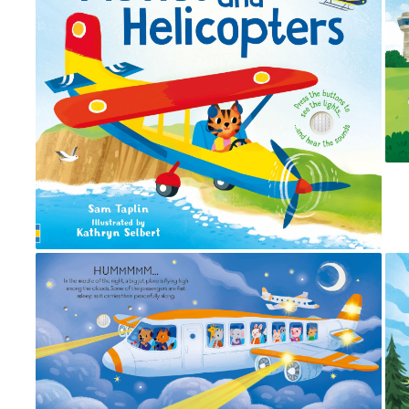
Puzzle
Seturi carti Usborne