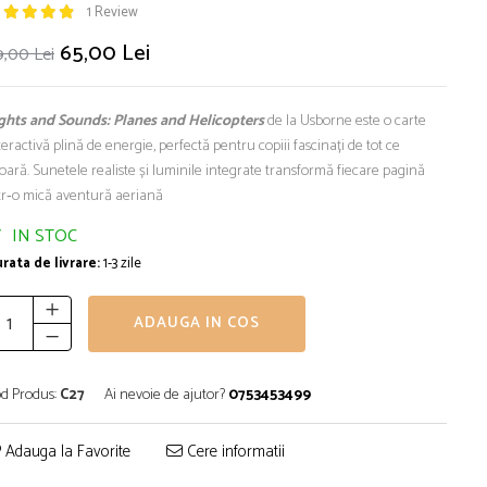
1 Review
65,00 Lei
9,00 Lei
ghts and Sounds: Planes and Helicopters
de la Usborne este o carte
teractivă plină de energie, perfectă pentru copiii fascinați de tot ce
oară. Sunetele realiste și luminile integrate transformă fiecare pagină
tr‑o mică aventură aeriană
IN STOC
rata de livrare:
1-3 zile
ADAUGA IN COS
d Produs:
C27
Ai nevoie de ajutor?
0753453499
Adauga la Favorite
Cere informatii