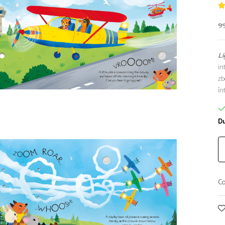
9
Li
in
zb
în
Du
Co