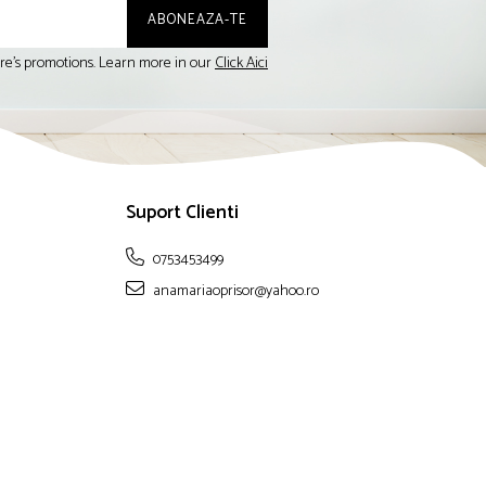
tore's promotions. Learn more in our
Click Aici
Suport Clienti
0753453499
anamariaoprisor@yahoo.ro