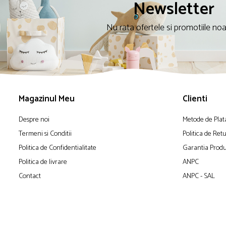
Newsletter
Nu rata ofertele si promotiile no
Magazinul Meu
Clienti
Despre noi
Metode de Plat
Termeni si Conditii
Politica de Ret
Politica de Confidentialitate
Garantia Produ
Politica de livrare
ANPC
Contact
ANPC - SAL