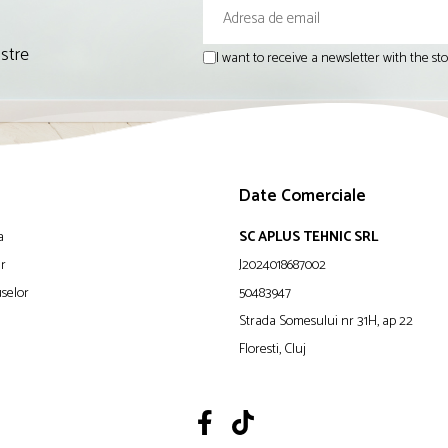
astre
I want to receive a newsletter with the s
Date Comerciale
a
SC APLUS TEHNIC SRL
ur
J2024018687002
selor
50483947
Strada Somesului nr 31H, ap 22
Floresti, Cluj