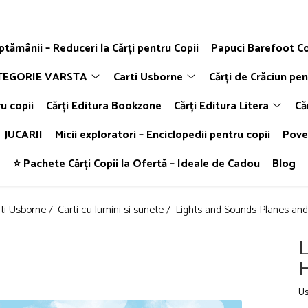
ăptămânii – Reduceri la Cărți pentru Copii
Papuci Barefoot Co
TEGORIE VARSTA
Carti Usborne
Cărți de Crăciun pen
u copii
Cărți Editura Bookzone
Cărți Editura Litera
Că
JUCARII
Micii exploratori – Enciclopedii pentru copii
Poveș
⭐ Pachete Cărți Copii la Ofertă – Ideale de Cadou
Blog
ti Usborne /
Carti cu lumini si sunete /
Lights and Sounds Planes and
L
H
Us