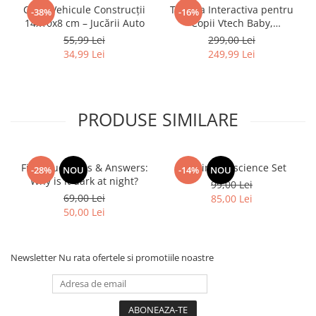
Cutie Vehicule Construcții
Tableta Interactiva pentru
-38%
-16%
14x10x8 cm – Jucării Auto
Copii Vtech Baby,
Multicolor, Plastic
55,99 Lei
299,00 Lei
34,99 Lei
249,99 Lei
PRODUSE SIMILARE
First Questions & Answers:
Step inside science Set
-28%
NOU
-14%
NOU
Why is it dark at night?
99,00 Lei
69,00 Lei
85,00 Lei
50,00 Lei
Newsletter
Nu rata ofertele si promotiile noastre