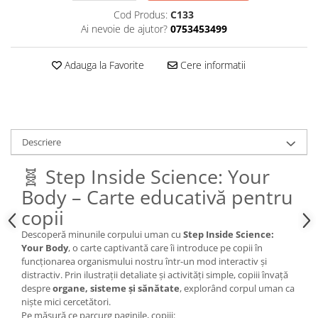
Cod Produs:
C133
Ai nevoie de ajutor?
0753453499
Adauga la Favorite
Cere informatii
Descriere
🧬 Step Inside Science: Your
Body – Carte educativă pentru
copii
Descoperă minunile corpului uman cu
Step Inside Science:
Your Body
, o carte captivantă care îi introduce pe copii în
funcționarea organismului nostru într-un mod interactiv și
distractiv. Prin ilustrații detaliate și activități simple, copiii învață
despre
organe, sisteme și sănătate
, explorând corpul uman ca
niște mici cercetători.
Pe măsură ce parcurg paginile, copiii: