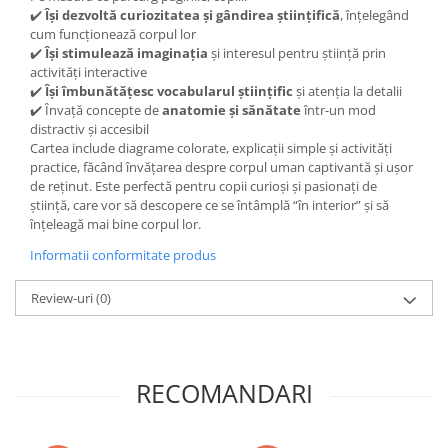
✔️
Își dezvoltă curiozitatea și gândirea științifică
, înțelegând
cum funcționează corpul lor
✔️
Își stimulează imaginația
și interesul pentru știință prin
activități interactive
✔️
Își îmbunătățesc vocabularul științific
și atenția la detalii
✔️ Învață concepte de
anatomie și sănătate
într-un mod
distractiv și accesibil
Cartea include diagrame colorate, explicații simple și activități
practice, făcând învățarea despre corpul uman captivantă și ușor
de reținut. Este perfectă pentru copii curioși și pasionați de
știință, care vor să descopere ce se întâmplă “în interior” și să
înțeleagă mai bine corpul lor.
Informatii conformitate produs
Review-uri
(0)
RECOMANDARI