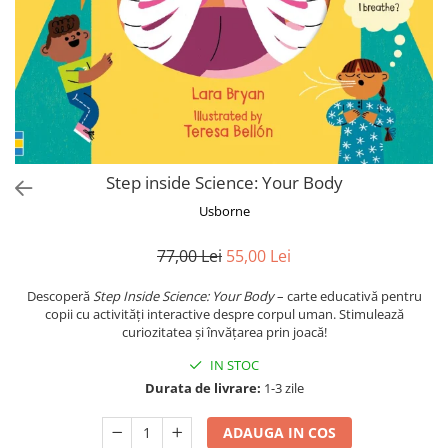
colorat cu apă
Puzzle
Seturi carti Usborne
Step inside Science: Your Body
Usborne
77,00 Lei
55,00 Lei
Descoperă
Step Inside Science: Your Body
– carte educativă pentru
copii cu activități interactive despre corpul uman. Stimulează
curiozitatea și învățarea prin joacă!
IN STOC
Durata de livrare:
1-3 zile
ADAUGA IN COS