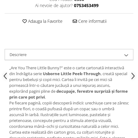
Ai nevoie de ajutor?
0753453499
Adauga la Favorite
Cere informatii
Descriere
„Are You There Little Bunny?” este o carte cartonată interactivă
din îndrăgita serie
Usborne Little Peek-Through
, creată special
pentru bebeluși și copii mici. Cartea îi invită pe cei mici să
pornească într-o căutare jucăușă a unui iepuraș ascuns,
explorând pagini pline de
decupaje, ferestre surpriză și forme
prin care pot privi
.
Pe fiecare pagină, copiii descoperă indicii: urechiușe care se zăresc
printre flori, o coadă pufoasă după un copac sau o umbră
ascunsă în iarbă. Ilustrațiile sunt luminoase, pastelate și
prietenoase, concepute pentru a stimula atenția vizuală,
coordonarea mână–ochi și curiozitatea naturală a celor mici.
Cartea este realizată din carton gros, cu colțuri rotunjite și
decupaje rezistente, perfecte pentru mâinile mici. Este o alegere