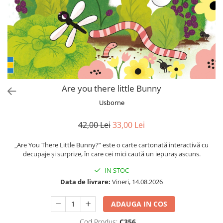
colorat cu apă
Puzzle
Seturi carti Usborne
Are you there little Bunny
Usborne
42,00 Lei
33,00 Lei
„Are You There Little Bunny?” este o carte cartonată interactivă cu
decupaje și surprize, în care cei mici caută un iepuraș ascuns.
IN STOC
Data de livrare:
Vineri, 14.08.2026
ADAUGA IN COS
Cod Produs:
C356