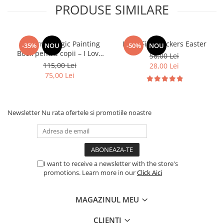
PRODUSE SIMILARE
Usborne Magic Painting
Little First Stickers Easter
-35%
NOU
-50%
NOU
Book pentru copii – I Love
56,00 Lei
You Bunny / Easter Magic
115,00 Lei
28,00 Lei
Painting
75,00 Lei
Newsletter
Nu rata ofertele si promotiile noastre
I want to receive a newsletter with the store's
promotions. Learn more in our
Click Aici
MAGAZINUL MEU
CLIENTI