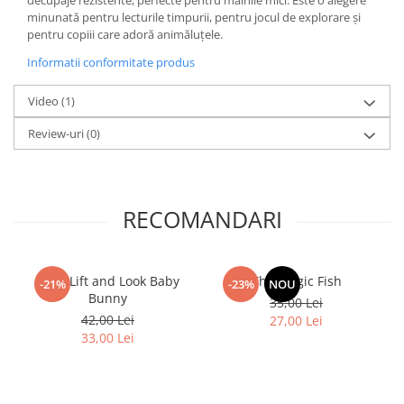
minunată pentru lecturile timpurii, pentru jocul de explorare și
pentru copiii care adoră animăluțele.
Informatii conformitate produs
Video
(1)
Review-uri
(0)
RECOMANDARI
Little Lift and Look Baby
The Magic Fish
-21%
-23%
NOU
Bunny
35,00 Lei
42,00 Lei
27,00 Lei
33,00 Lei