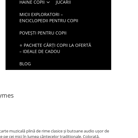
HAINE COPII
JUCARII
MICII EXPLORATORI –
ENCICLOPEDII PENTRU COPII
POVEȘTI PENTRU COPII
⭐ PACHETE CĂRȚI COPII LA OFERTĂ
– IDEALE DE CADOU
BLOG
hymes
carte muzicală plină de rime clasice și butoane audio ușor de
e pe cei mici în lumea cântecelor tradiționale. Colorată,