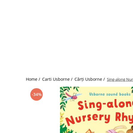
colorat cu apă
Puzzle
Seturi carti Usborne
Home /
Carti Usborne /
Cărți Usborne /
Sing-along Nu
-34%