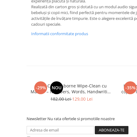
experiență plăcută și naturală.
Realizată din carton gros și dotată cu un modul audio sigur
bebeluși și copii mici, fiind perfectă pentru momentele de 
activitățile de învățare timpurie. Este o alegere excelentă p
cadouri speciale.
Informatii conformitate produs
Set 3 Cărți Usborne Wipe-Clean cu
Usborn
-29%
NOU
-35%
Marker – Numbers, Words, Handwriting
copii –
pentru Copii
182,00 Lei
129,00 Lei
Newsletter
Nu rata ofertele si promotiile noastre