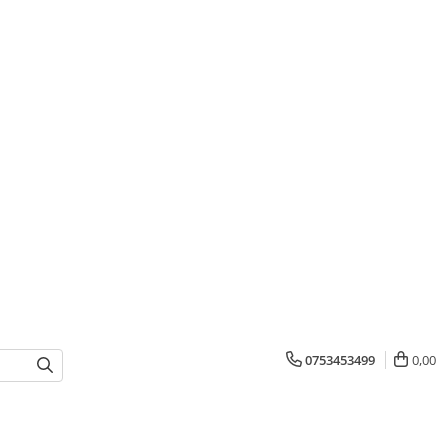
0753453499
0,00