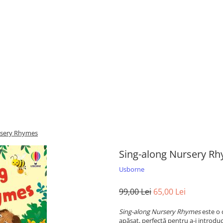
rsery Rhymes
Sing-along Nursery R
Usborne
99,00 Lei
65,00 Lei
Sing-along Nursery Rhymes
este o 
apăsat, perfectă pentru a-i introduc