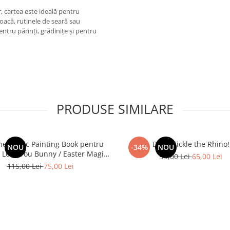
, cartea este ideală pentru
joacă, rutinele de seară sau
entru părinți, grădinițe și pentru
PRODUSE SIMILARE
e Magic Painting Book pentru
Don't Tickle the Rhino!
NOU
-34%
NOU
 I Love You Bunny / Easter Magic
99,00 Lei
65,00 Lei
Painting
115,00 Lei
75,00 Lei