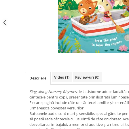
Video
(1)
Review-uri
(0)
Descriere
Sing-along Nursery Rhymes
de la Usborne aduce laolaltă ce
cântecele pentru copii, prezentate prin ilustrații luminoas
Fiecare pagină include câte un cântecel familiar și o scenă il
urmărească povestea versurilor.
Butoanele audio sunt mari și sensibile, special gândite pentr
să poată reda cântecele cu ușurință de câte ori doresc. Aces
dezvoltarea limbajului, a memoriei auditive și a ritmului, 