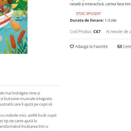
veselă și interactivă, cartea face ti
STOC EPUIZAT
Durata de livrare:
1-3 zile
Cod Produs:
C67
Ai nevoie de 
Adauga la Favorite
Cere 
le mai îndrăgite rime și
e și butoane muzicale integrate.
ustrată care îi ajută pe copii să
u mâinile mici, astfel încât copiii
t tip de carte ajută la
transformând învățarea într-o