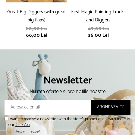
Great Big Diggers (with great
First Magic Painting Trucks
big flaps)
and Diggers
80,00 Lei
49,00 Lei
66,00 Lei
36,00 Lei
Newsletter
Nu rata ofertele si promotiile noastre
I want to receive a newsletter with the store's promotions. Learn more in
our
Click Aici