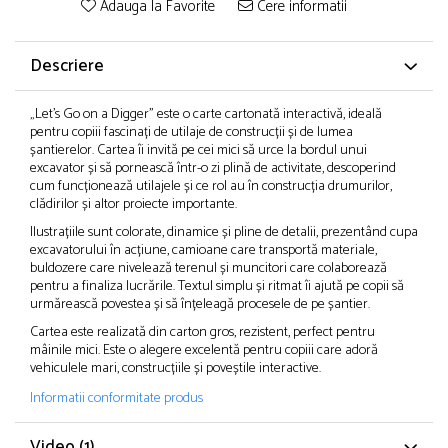
Adauga la Favorite
Cere informatii
Descriere
„Let’s Go on a Digger” este o carte cartonată interactivă, ideală
pentru copiii fascinați de utilaje de construcții și de lumea
șantierelor. Cartea îi invită pe cei mici să urce la bordul unui
excavator și să pornească într-o zi plină de activitate, descoperind
cum funcționează utilajele și ce rol au în construcția drumurilor,
clădirilor și altor proiecte importante.
Ilustrațiile sunt colorate, dinamice și pline de detalii, prezentând cupa
excavatorului în acțiune, camioane care transportă materiale,
buldozere care nivelează terenul și muncitori care colaborează
pentru a finaliza lucrările. Textul simplu și ritmat îi ajută pe copii să
urmărească povestea și să înțeleagă procesele de pe șantier.
Cartea este realizată din carton gros, rezistent, perfect pentru
mâinile mici. Este o alegere excelentă pentru copiii care adoră
vehiculele mari, construcțiile și poveștile interactive.
Informatii conformitate produs
Video
(1)