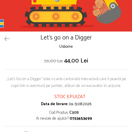
Puzzle
Seturi carti Usborne
Let's go on a Digger
Usborne
44,00 Lei
56,00 Lei
„Let’s Go on a Digger” este o carte cartonată interactivă care îi poartă pe
copii într-o aventură pe șantier, alături de un excavator în acțiune.
STOC EPUIZAT
Data de livrare:
Joi, 13.08.2026
Cod Produs:
C308
Ai nevoie de ajutor?
0753453499