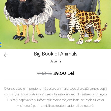
Puzzle
Seturi carti Usborne
Big Book of Animals
Usborne
49,00 Lei
77,00 Lei
O enciclopedie impresionantă despre animale, special creată pentru copiii
curioși! „Big Book of Animals” prezintă sute de specii din întreaga lume, cu
ilustrații captivante și informații fascinante, explicate pe înțelesul celor
mici. Ideală pentru micii exploratori pasionați de natură.