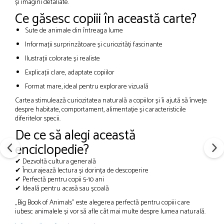
și imagini detaliate.
Ce găsesc copiii în această carte?
Sute de animale din întreaga lume
Informații surprinzătoare și curiozități fascinante
Ilustrații colorate și realiste
Explicații clare, adaptate copiilor
Format mare, ideal pentru explorare vizuală
Cartea stimulează curiozitatea naturală a copiilor și îi ajută să învețe
despre habitate, comportament, alimentație și caracteristicile
diferitelor specii.
De ce să alegi această
enciclopedie?
✔ Dezvoltă cultura generală
✔ Încurajează lectura și dorința de descoperire
✔ Perfectă pentru copii 5-10 ani
✔ Ideală pentru acasă sau școală
„Big Book of Animals” este alegerea perfectă pentru copiii care
iubesc animalele și vor să afle cât mai multe despre lumea naturală.