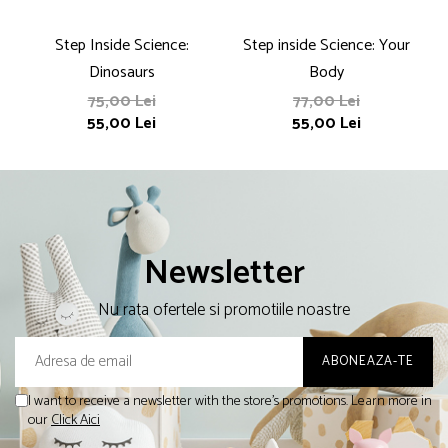
Step Inside Science:
Step inside Science: Your
S
Dinosaurs
Body
75,00 Lei
77,00 Lei
55,00 Lei
55,00 Lei
Newsletter
Nu rata ofertele si promotiile noastre
I want to receive a newsletter with the store's promotions. Learn more in
our
Click Aici