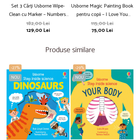
Set 3 Cărți Usborne Wipe-
Usborne Magic Painting Book
Clean cu Marker – Numbers,
pentru copii – I Love You
Words, Handwriting pentru
Bunny / Easter Magic
182,00 Lei
115,00 Lei
129,00 Lei
75,00 Lei
Copii
Painting
Produse similare
-27%
-29%
NOU
NOU