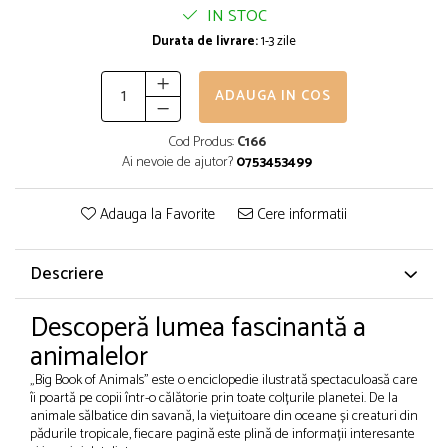
IN STOC
Durata de livrare:
1-3 zile
ADAUGA IN COS
Cod Produs:
C166
Ai nevoie de ajutor?
0753453499
Adauga la Favorite
Cere informatii
Descriere
Descoperă lumea fascinantă a
animalelor
„Big Book of Animals” este o enciclopedie ilustrată spectaculoasă care
îi poartă pe copii într-o călătorie prin toate colțurile planetei. De la
animale sălbatice din savană, la viețuitoare din oceane și creaturi din
pădurile tropicale, fiecare pagină este plină de informații interesante